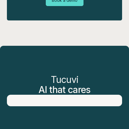
Book a demo
Tucuvi
AI that cares